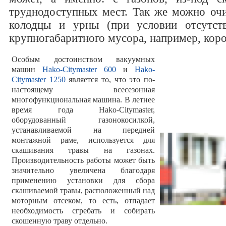
труднодоступных мест. Так же можно оч
колодцы и урны (при условии отсутст
крупногабаритного мусора, например, коро
Особым достоинством вакуумных
машин
Hako-Citymaster 600
и
Hako-
Citymaster 1250
является то, что это по-
настоящему всесезонная
многофункциональная машина. В летнее
время года Hako-Citymaster,
оборудованный газонокосилкой,
устанавливаемой на передней
монтажной раме, используется для
скашивания травы на газонах.
Производительность работы может быть
значительно увеличена благодаря
применению установки для сбора
скашиваемой травы, расположенный над
моторным отсеком, то есть, отпадает
необходимость сгребать и собирать
скошенную траву отдельно.