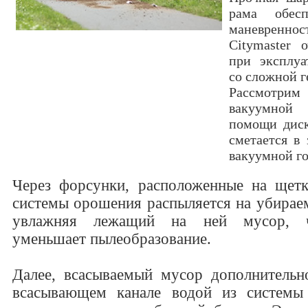
рама обесп
маневреннос
Citymaster 
при эксплуа
со сложной г
Рассмотрим
вакуумно
помощи дис
сметается в
вакуумной г
Через форсунки, расположенные на щетк
системы орошения распыляется на убирае
увлажняя лежащий на ней мусор, ч
уменьшает пылеобразование.
Далее, всасываемый мусор дополнительн
всасывающем канале водой из системы