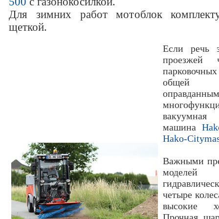
500
c газонокосилкой.
Для зимних работ мотоблок комплект
щеткой.
Если речь 
проезжей ч
парковочных
общей 
оправданны
многофункци
вакуумна
машина
Hak
Hako-Citymas
Важными пр
моделе
гидравличес
четыре колес
высокие хо
Прочная шар