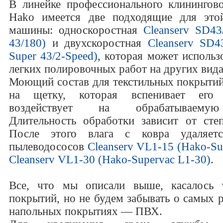
В линейке профессионального клинингов
Hako имеется две подходящие для это
машины: односкоростная
Cleanserv SD43
43/180)
и двухскоростная
Cleanserv SD4
Super 43/2-Speed)
, которая может использ
легких полировочных работ на других вид
Моющий состав для текстильных покрытий 
на щетку, которая вспенивает его
воздействует на обрабатываемую
Длительность обработки зависит от степ
После этого влага с ковра удаляе
пылеводососов
Cleanserv VL1-15 (Hako-Su
Cleanserv VL1-30 (Hako-Supervac L1-30)
.
Все, что мы описали выше, касалось 
покрытий, но не будем забывать о самых 
напольных покрытиях — ПВХ.