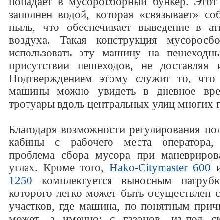
попадает в мусоросборный бункер. Этот
заполнен водой, которая «связывает» с
пыль, что обеспечивает выведение в ат
воздуха. Такая конструкция мусоросбо
использовать эту машину на пешеходн
присутствии пешеходов, не доставляя 
Подтверждением этому служит то, что 
машины можно увидеть в дневное вр
тротуары вдоль центральных улиц многих 
Благодаря возможности регулирования по
кабины с рабочего места оператора,
проблема сбора мусора при маневриров
углах. Кроме того,
Hako-Citymaster 600
1250
комплектуется выносным патруб
которого легко может быть осуществлен с
участков, где машина, по понятным прич
может, а именно: с газонов, из-под с