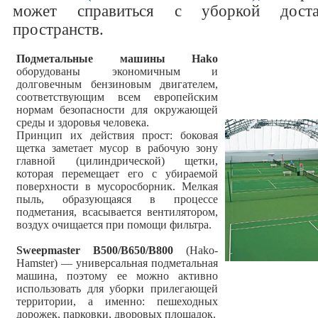
может справиться с уборкой доста
пространств.
Подметальные машины Hako
оборудованы экономичным и
долговечным бензиновым двигателем,
соответствующим всем европейским
нормам безопасности для окружающей
среды и здоровья человека.
Принцип их действия прост: боковая
щетка заметает мусор в рабочую зону
главной (цилиндрической) щетки,
которая перемещает его с убираемой
поверхности в мусоросборник. Мелкая
пыль, образующаяся в процессе
подметания, всасывается вентилятором,
воздух очищается при помощи фильтра.
Sweepmaster B500/B650/B800
(Hako-
Hamster) — универсальная подметальная
машина, поэтому ее можно активно
использовать для уборки прилегающей
территории, а именно: пешеходных
дорожек, парковки, дворовых площадок.