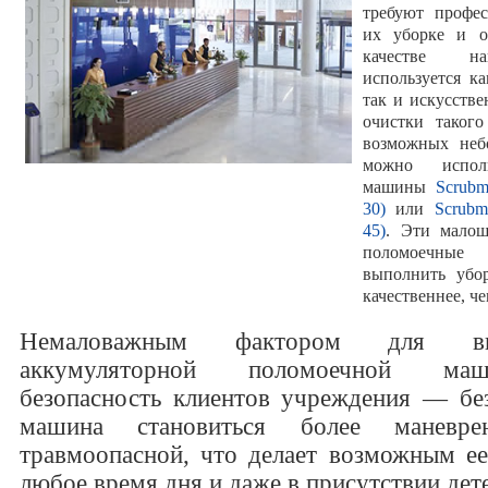
требуют профес
их уборке и о
качестве на
используется к
так и искусств
очистки таког
возможных неб
можно исполь
машины
Scrubm
30)
или
Scrubm
45)
. Эти малош
поломоечны
выполнить убо
качественнее, ч
Немаловажным фактором для в
аккумуляторной поломоечной ма
безопасность клиентов учреждения — без
машина становиться более маневр
травмоопасной, что делает возможным ее
любое время дня и даже в присутствии дет