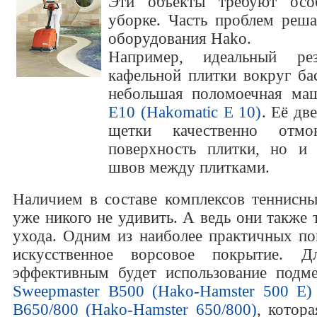
Эти объекты требуют осо
уборке. Часть проблем реш
оборудования Hako.
Например, идеальный рез
кафельной плитки вокруг ба
небольшая поломоечная м
E10 (Hakomatic E 10)
. Её дв
щетки качественно отм
поверхность плитки, но и 
швов между плитками.
Наличием в составе комплексов теннисны
уже никого не удивить. А ведь они также
ухода. Одним из наиболее практичных по
искусственное ворсовое покрытие. Д
эффективным будет использование подм
Sweepmaster B500 (Hako-Hamster 500 Е)
B650/800 (Hako-Hamster 650/800)
, котор