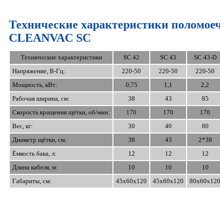
Технические характеристики поломо
CLEANVAC SC
Технические характеристики
SC 42
SC 43
SC 43-D
Напряжение, В-Гц:
220-50
220-50
220-50
Mощность, кВт:
0,75
1,1
2,2
Рабочая ширина, см:
38
43
85
Скорость вращения щётки, об/мин:
170
170
170
Вес, кг:
30
40
80
Диаметр щётки, см:
38
43
2*38
Ёмкость бака, л:
12
12
12
Длина кабеля, м:
10
10
10
Габариты, см:
45х60х120
45х60х120
80х60х12